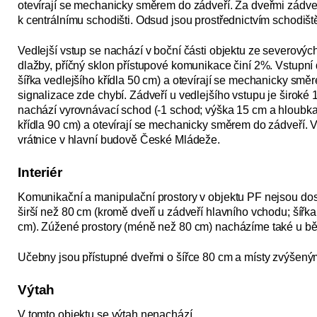
otevírají se mechanicky směrem do zádveří. Za dveřmi zádv
k centrálnímu schodišti. Odsud jsou prostřednictvím schodiště
Vedlejší vstup se nachází v boční části objektu ze severovýc
dlažby, příčný sklon přístupové komunikace činí 2%. Vstupní d
šířka vedlejšího křídla 50 cm) a otevírají se mechanicky sm
signalizace zde chybí. Zádveří u vedlejšího vstupu je široké
nachází vyrovnávací schod (-1 schod; výška 15 cm a hloubka 
křídla 90 cm) a otevírají se mechanicky směrem do zádveří. Ved
vrátnice v hlavní budově České Mládeže.
Interiér
Komunikační a manipulační prostory v objektu PF nejsou dos
širší než 80 cm (kromě dveří u zádveří hlavního vchodu; šířka
cm). Zúžené prostory (méně než 80 cm) nacházíme také u bě
Učebny jsou přístupné dveřmi o šířce 80 cm a místy zvýšen
Výtah
V tomto objektu se výtah nenachází.