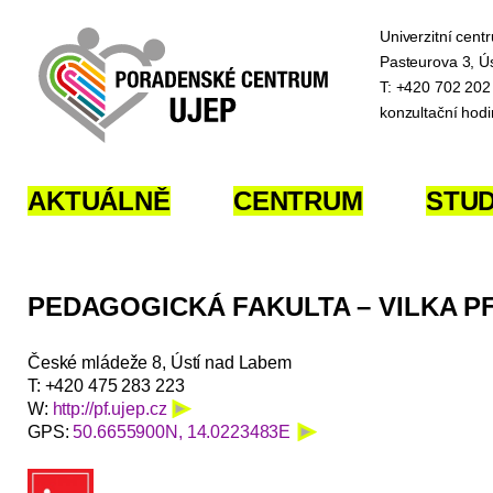
Univerzitní cen
Pasteurova 3, Ú
T: +420 702 202
konzultační hod
AKTUÁLNĚ
CENTRUM
STU
PEDAGOGICKÁ FAKULTA – VILKA P
České mládeže 8, Ústí nad Labem
T: +420 475 283 223
W:
http://pf.ujep.cz
GPS:
50.6655900N, 14.0223483E