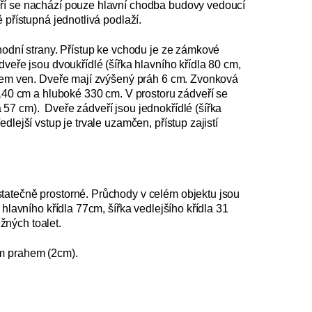
eří se nachází pouze hlavní chodba budovy vedoucí
 přístupná jednotlivá podlaží.
hodní strany. Přístup ke vchodu je ze zámkové
veře jsou dvoukřídlé (šířka hlavního křídla 80 cm,
ěrem ven. Dveře mají zvýšený práh 6 cm. Zvonková
 140 cm a hluboké 330 cm. V prostoru zádveří se
57 cm). Dveře zádveří jsou jednokřídlé (šířka
lejší vstup je trvale uzamčen, přístup zajistí
tatečně prostorné. Průchody v celém objektu jsou
 hlavního křídla 77cm, šířka vedlejšího křídla 31
žných toalet.
ým prahem (2cm).