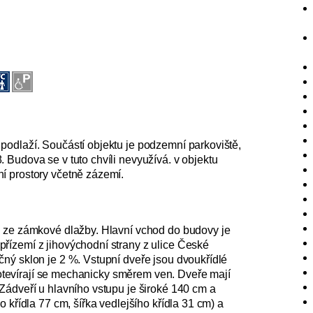
podlaží. Součástí objektu je podzemní parkoviště,
 Budova se v tuto chvíli nevyužívá. v objektu
í prostory včetně zázemí.
h ze zámkové dlažby. Hlavní vchod do budovy je
řízemí z jihovýchodní strany z ulice České
ný sklon je 2 %. Vstupní dveře jsou dvoukřídlé
a otevírají se mechanicky směrem ven. Dveře mají
Zádveří u hlavního vstupu je široké 140 cm a
 křídla 77 cm, šířka vedlejšího křídla 31 cm) a