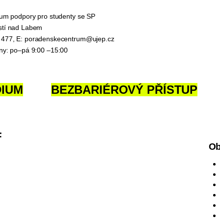
trum podpory pro studenty se SP
stí nad Labem
 477, E:
poradenskecentrum@ujep.cz
iny: po–pá 9:00 –15:00
DIUM
BEZBARIÉROVÝ PŘÍSTUP
F
Ob