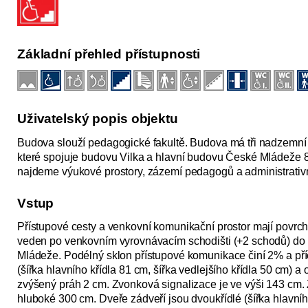
Základní přehled přístupnosti
Uživatelský popis objektu
Budova slouží pedagogické fakultě. Budova má tři nadzemní 
které spojuje budovu Vilka a hlavní budovu České Mládeže 8.
najdeme výukové prostory, zázemí pedagogů a administrativn
Vstup
Přístupové cesty a venkovní komunikační prostor mají povrc
veden po venkovním vyrovnávacím schodišti (+2 schodů) do p
Mládeže. Podélný sklon přístupové komunikace činí 2% a příč
(šířka hlavního křídla 81 cm, šířka vedlejšího křídla 50 cm) 
zvýšený práh 2 cm. Zvonková signalizace je ve výši 143 cm. 
hluboké 300 cm. Dveře zádveří jsou dvoukřídlé (šířka hlavního