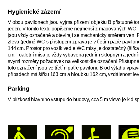
Hygienické zázemí
V obou pavilonech jsou vyjma přízemí objektu B přístupné to
jeden. V tomto textu popíšeme nejmenší z mapovaných WC, v
jsou vždy označené a otevírají se mechanicky směrem ven. P
zleva (jediné WC s přístupem zprava je v třetím patře pavilonu
144 cm. Prostor pro vozík vedle WC mísy je dostatečný (šířka
cm. Toaletní mísa je vždy vybavena jedním sklopným a jed
svými rozměry požadavek na velikost dle označení Přístupné 
toto označení jsou ve třetím patře pavilonu B od výtahu vpra
případech má šířku 163 cm a hloubku 162 cm, vzdálenost lev
Parking
V blízkosti hlavního vstupu do budovy, cca 5 m vlevo je k di