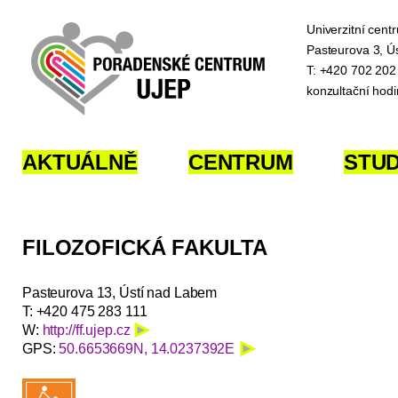
Univerzitní cen
Pasteurova 3, Ú
T: +420 702 202
konzultační hod
AKTUÁLNĚ
CENTRUM
STU
FILOZOFICKÁ FAKULTA
Pasteurova 13, Ústí nad Labem
T: +420 475 283 111
W:
http://ff.ujep.cz
GPS:
50.6653669N, 14.0237392E