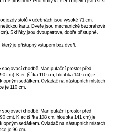
ečně prostorné. Průchody v celém objektu jsou širší
Podjezdy stolů v učebnách jsou vysoké 71 cm.
gnetickou kartu. Dveře jsou mechanické bezprahové
54 cm). Skříňky jsou dvoupatrové, dobře přístupné.
 který je přístupný vstupem bez dveří.
ve spojovací chodbě. Manipulační prostor před
90 cm). Klec (šířka 110 cm, hloubka 140 cm) je
 sklopným sedátkem. Ovladač na nástupních místech
ce je 110 cm.
ve spojovací chodbě. Manipulační prostor před
90 cm). Klec (šířka 108 cm, hloubka 141 cm) je
 sklopným sedátkem. Ovladač na nástupních místech
ece je 96 cm.