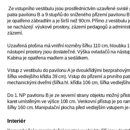
Ze vstupního vestibulu jsou prostřednictvím uzavřené svislé
patra pavilonu B a 9 stupňů do sníženého přízemí pavilonu B)
je opatřeno zábradlím a je širší než 90cm. Přímo z vestibulu 
se nacházejí výukové prostory, zázemí pedagogů a administrat
zázemí.
Uzavřená plošina má vnitřní rozměry šířku 110 cm, hloubku 1
nástupní prostory jsou dostatečné. Výška ovladačů na nástup
Kabina je opatřena madlem a sedátkem.
Vstup z vestibulu do pavilonu A je dvoukřídlými bezprahovými
šířka vedlejšího křídla 39 cm). Vstup do přízemí a prvního p
mechanickými dveřmi (šířka hl. křídla 106 cm, šířka vedlejšího
Do 1. NP pavilonu B je ze severní strany objektu možný př
karet umístěným ve výšce 108 cm. Venkovní přístup je po r
šířky 160 cm. Manipulační plocha před vedlejším vstupem je
Interiér