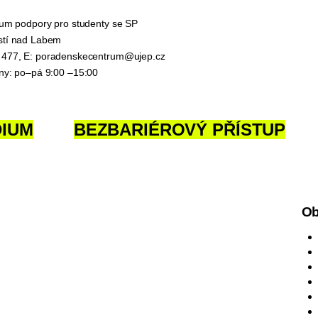
trum podpory pro studenty se SP
stí nad Labem
 477, E:
poradenskecentrum@ujep.cz
iny: po–pá 9:00 –15:00
DIUM
BEZBARIÉROVÝ PŘÍSTUP
Ob