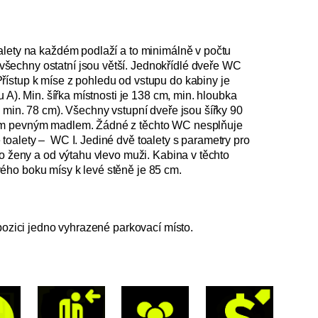
alety na každém podlaží a to minimálně v počtu
šechny ostatní jsou větší. Jednokřídlé dveře WC
řístup k míse z pohledu od vstupu do kabiny je
 A). Min. šířka místnosti je 138 cm, min. hloubka
 min. 78 cm). Všechny vstupní dveře jsou šířky 90
ním pevným madlem. Žádné z těchto WC nesplňuje
toalety – WC I. Jediné dvě toalety s parametry pro
vo ženy a od výtahu vlevo muži. Kabina v těchto
ého boku mísy k levé stěně je 85 cm.
spozici jedno vyhrazené parkovací místo.