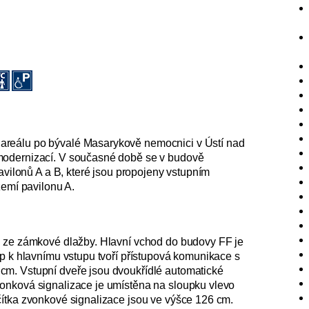
areálu po bývalé Masarykově nemocnici v Ústí nad
modernizací. V současné době se v budově
avilonů A a B, které jsou propojeny vstupním
zemí pavilonu A.
h ze zámkové dlažby. Hlavní vchod do budovy FF je
up k hlavnímu vstupu tvoří přístupová komunikace s
cm. Vstupní dveře jsou dvoukřídlé automatické
onková signalizace je umístěna na sloupku vlevo
čítka zvonkové signalizace jsou ve výšce 126 cm.