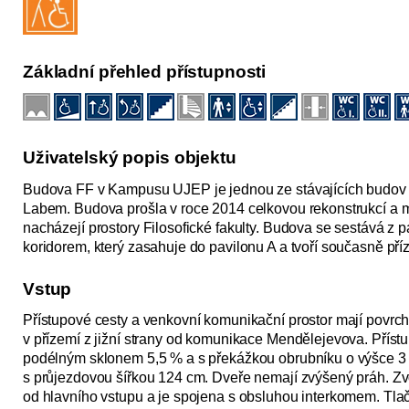
Základní přehled přístupnosti
Uživatelský popis objektu
Budova FF v Kampusu UJEP je jednou ze stávajících budov 
Labem. Budova prošla v roce 2014 celkovou rekonstrukcí a 
nacházejí prostory Filosofické fakulty. Budova se sestává z p
koridorem, který zasahuje do pavilonu A a tvoří současně pří
Vstup
Přístupové cesty a venkovní komunikační prostor mají povrc
v přízemí z jižní strany od komunikace Mendělejevova. Příst
podélným sklonem 5,5 % a s překážkou obrubníku o výšce 3 
s průjezdovou šířkou 124 cm. Dveře nemají zvýšený práh. Zv
od hlavního vstupu a je spojena s obsluhou interkomem. Tla