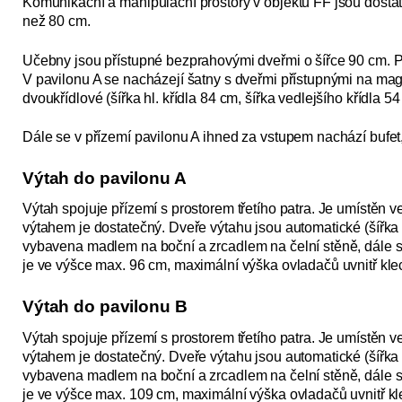
Komunikační a manipulační prostory v objektu FF jsou dostat
než 80 cm.
Učebny jsou přístupné bezprahovými dveřmi o šířce 90 cm. 
V pavilonu A se nacházejí šatny s dveřmi přístupnými na ma
dvoukřídlové (šířka hl. křídla 84 cm, šířka vedlejšího křídla 
Dále se v přízemí pavilonu A ihned za vstupem nachází bufet,
Výtah do pavilonu A
Výtah spojuje přízemí s prostorem třetího patra. Je umístěn 
výtahem je dostatečný. Dveře výtahu jsou automatické (šířka 
vybavena madlem na boční a zrcadlem na čelní stěně, dále
je ve výšce max. 96 cm, maximální výška ovladačů uvnitř kle
Výtah do pavilonu B
Výtah spojuje přízemí s prostorem třetího patra. Je umístěn 
výtahem je dostatečný. Dveře výtahu jsou automatické (šířka 
vybavena madlem na boční a zrcadlem na čelní stěně, dále
je ve výšce max. 109 cm, maximální výška ovladačů uvnitř kl