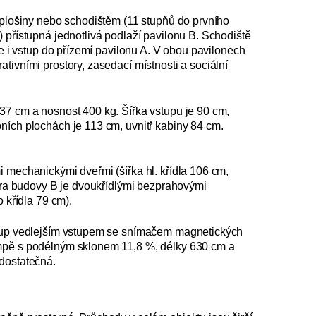
 plošiny nebo schodištěm (11 stupňů do prvního
 přístupná jednotlivá podlaží pavilonu B. Schodiště
je i vstup do přízemí pavilonu A. V obou pavilonech
ivními prostory, zasedací místnosti a sociální
37 cm a nosnost 400 kg. Šířka vstupu je 90 cm,
ních plochách je 113 cm, uvnitř kabiny 84 cm.
 mechanickými dveřmi (šířka hl. křídla 106 cm,
atra budovy B je dvoukřídlými bezprahovými
 křídla 79 cm).
ístup vedlejším vstupem se snímačem magnetických
ampě s podélným sklonem 11,8 %, délky 630 cm a
 dostatečná.