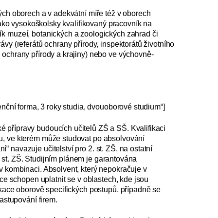
ých oborech a v adekvátní míře též v oborech
jako vysoko­školsky kvalifikovaný pracovník na
ík muzeí, botanických a zoologických zahrad či
vy (referátů ochrany přírody, inspektorátů životního
 ochrany přírody a krajiny) nebo ve výchovně-
enční forma, 3 roky studia, dvouoborové studium“]
přípravy budoucích učite­lů ZŠ a SŠ. Kvalifikaci
u, ve kterém může studovat po absolvování
 navazuje učitelství pro 2. st. ZŠ, na ostatní
2. st. ZŠ. Studijním plánem je garantována
v kombinaci. Absolvent, který nepokračuje v
ace schopen uplatnit se v oblastech, kde jsou
ikace oborově specifických postupů, případně se
zastupování firem.