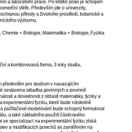
ní a laboratorní práce. Po krátké praxi je schopen
o­merční sféře. Především jde o univerzity,
 ochranou přírody a životního prostředí, botanické a
snického výzkumu.
e, Chemie + Biologie, Matematika + Biologie, Fyzika
nční a kombinovaná forma, 3 roky studia,
n především pro studium v navazujícím
aké sestavena skladba povinných a povinně
alosti a dovednosti z oblastí matematiky, fyziky a
 experimentální fyziku, které bude následně
í na počítačové modelování bude schopný formulovat
lu, a také základního použití částicového
t se specializací na experimentální fyziku získá
rstev a modifikacích povrchů se zaměřením na