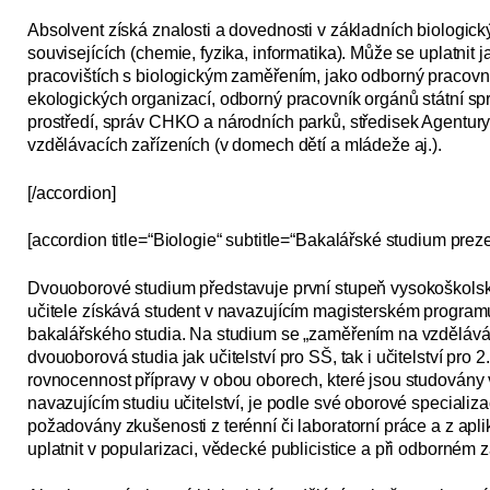
Absolvent získá znalosti a dovednosti v základních biologick
souvisejících (chemie, fyzika, informatika). Může se uplatnit 
pracovištích s biologickým zaměřením, jako odborný pracovn
ekologických organizací, odborný pracovník orgánů státní sprá
prostře­dí, správ CHKO a národních parků, středisek Agentury
vzdělávacích zařízeních (v domech dětí a mládeže aj.).
[/accordion]
[accordion title=“Biologie“ subtitle=“Bakalářské studium prez
Dvouoborové studium představuje první stupeň vysokoškolské 
učitele získává student v navazujícím magisterském program
bakalářského studia. Na studium se „zaměřením na vzdělávání“
dvouoborová studia jak učitelství pro SŠ, tak i učitelství pro 
rovnocennost přípravy v obou oborech, které jsou studovány 
navazu­jícím studiu učitelství, je podle své oborové specializ
požadovány zkušenosti z terénní či laboratorní práce a z apl
uplatnit v popularizaci, vědecké publicistice a při odborném 