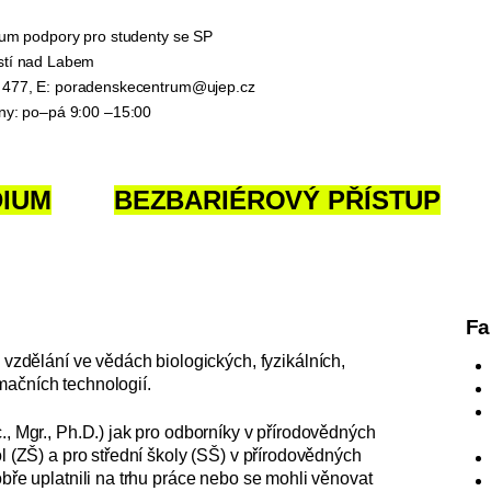
trum podpory pro studenty se SP
stí nad Labem
 477, E:
poradenskecentrum@ujep.cz
iny: po–pá 9:00 –15:00
DIUM
BEZBARIÉROVÝ PŘÍSTUP
Fa
zdělání ve vědách biologických, fyzikálních,
mačních technologií.
., Mgr., Ph.D.) jak pro odborníky v přírodovědných
ol (ZŠ) a pro střední školy (SŠ) v přírodovědných
obře uplatnili na trhu práce nebo se mohli věnovat