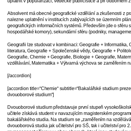
uplatnit v popularizaci, vědecké publicistice a při odborném 
Absolvent má obecné geografické vzdělání a zkušenosti z prá
nalezne uplatnění v institucích zabývajících se územním plá
geografických informačních systémů. Především jde o sfé­ru 
hospodářské komory), sekundární sféru (podniky, management) 
Geografii lze studovat v kombinaci: Geografie + Informatika,
literatura, Geografie + Společenské vědy, Geografie + Polit
Geografie, Chemie + Geografie, Biologie + Geografie, Mate
vzdělávání, Matematika + Výtvarná výchova se zaměřením na
[/accordion]
[accordion title=“Chemie“ subtitle=“Bakalářské studium prez
dvouoborové studium“]
Dvouoborové studium představuje první stupeň vysokoškolské
učitele získává student v navazujícím magisterském program
bakalářského studia. Na studium se „zaměřením na vzdělávání“
dvouoborová studia jak učitelství pro SŠ, tak i učitelství pro 