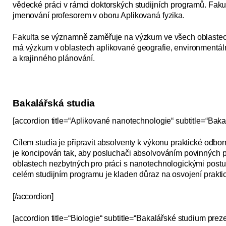
vědecké práci v rámci doktorských studijních programů. Fakul
jmenování profesorem v oboru Aplikovaná fyzika.
Fakulta se významně zaměřuje na výzkum ve všech oblastech
má výzkum v oblastech aplikované geografie, environmentální
a krajinného plánování.
Bakalářská studia
[accordion title=“Aplikované nanotechnologie“ subtitle=“Baka
Cílem studia je připravit absolventy k výkonu praktické odbor
je koncipován tak, aby posluchači absolvováním povinných př
oblastech nezbytných pro práci s nanotechnologickými postupy,
celém studijním programu je kladen důraz na osvojení praktic
[/accordion]
[accordion title=“Biologie“ subtitle=“Bakalářské studium pre