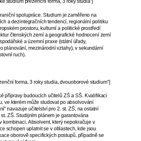
ské studium prezenční forma, 3 roky studia“]
hraniční spolupráce. Studium je zaměřeno na
ch a dezintegračních tendencí, regionální politiku
vropském prostoru, kulturní a politické prostředí
ruktur členských zemí a geografické hodnocení zemí
hospodářské a územní praxe (státní úřady,
 plánování, mezi­národní vztahy), v sekundární
tovní ruch).
ezenční forma, 3 roky studia, dvouoborové studium“]
 přípravy budoucích učitelů ZŠ a SŠ. Kvalifikaci
u, ve kterém může studovat po absolvování
 navazuje učitelství pro 2. st. ZŠ, na ostatní
2. st. ZŠ. Studijním plánem je garantována
v kombinaci. Absolvent, který nepokračuje v
ace schopen uplatnit se v oblastech, kde jsou
ikace oborově specifických postupů, případně se