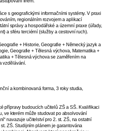
zastupování firem.
ce s geografickými informač­ními systémy. V praxi
nováním, regionálním rozvojem a aplikací
státní správy a hospodářské a územní praxe (úřady,
a sféru terciérní (služby a cestovní ruch).
 Geografie + Historie, Geografie + Německý jazyk a
ologie, Geografie + Tělesná výchova, Matematika +
matika + Tělesná výchova se zaměřením na
 vzdělávání.
enční a kombinovaná forma, 3 roky studia,
 přípravy budoucích učitelů ZŠ a SŠ. Kvalifikaci
u, ve kterém může studovat po absolvování
 navazuje učitelství pro 2. st. ZŠ, na ostatní
2. st. ZŠ. Studijním plánem je garantována