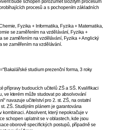
bsolvent bude schopen porozumět složitým procesům
í probíhajících procesů a s pochopením základních
 Chemie, Fyzika + Informatika, Fyzika + Matematika,
hemie se zaměřením na vzdělávání, Fyzika +
a se zaměřením na vzdělávání, Fyzika + Anglický
a se zaměřením na vzdělávání.
le=“Bakalářské studium prezenční forma, 3 roky
 přípravy budoucích učitelů ZŠ a SŠ. Kvalifikaci
u, ve kterém může studovat po absolvování
 navazuje učitelství pro 2. st. ZŠ, na ostatní
2. st. ZŠ. Studijním plánem je garantována
v kombinaci. Absolvent, který nepokračuje v
ace schopen uplatnit se v oblastech, kde jsou
ikace oborově specifických postupů, případně se