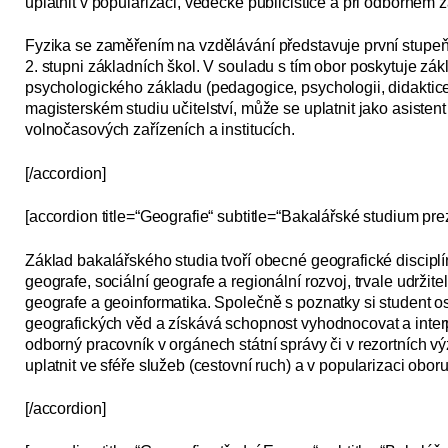
uplatnit v popularizaci, vědecké publicistice a při odborném 
Fyzika se zaměřením na vzdělávání představuje první stupeň
2. stupni základních škol. V souladu s tím obor poskytuje zák
psychologického základu (pedagogice, psychologii, didaktic
magisterském studiu učitelství, může se uplatnit jako asiste
volnočasových zařízeních a institucích.
[/accordion]
[accordion title=“Geografie“ subtitle=“Bakalářské studium pre
Základ bakalářského studia tvoří obecné geografické discipl
geografe, sociální geografe a regionální rozvoj, trvale udržite
geografe a geoinformatika. Společně s poznatky si student o
geografických věd a získává schopnost vyhodnocovat a interp
odborný pracov­ník v orgánech státní správy či v rezortních
uplatnit ve sféře služeb (cestovní ruch) a v popularizaci oboru
[/accordion]