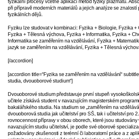
fyzikální procesy včetně aplikací metod fyziky plazmatu. A
při přípravě moderních materiálů a jejich analýze se znalost
fyzikálních dějů.
Fyziku lze studovat v kombinaci: Fyzika + Biologie, Fyzika +
Fyzika + Tělesná výchova, Fyzika + Informatika, Fyzika + C
Informatika se zaměřením na vzdělávání, Fyzika + Matematik
jazyk se zaměřením na vzdělávání, Fyzika + Tělesná výchov
[/accordion]
[accordion title=“Fyzika se zaměřením na vzdělávání“ subtit
studia, dvouoborové studium“]
Dvouoborové studium představuje první stupeň vysokoškolské
učitele získává student v navazujícím magisterském program
bakalářského studia. Na studium se „zaměřením na vzdělávání“
dvouoborová studia jak učitelství pro SŠ, tak i učitelství pro 
rovnocennost přípravy v obou oborech, které jsou studovány 
navazujícím studiu učitelství, je podle své oborové specializ
požadovány zkušenosti z terénní či laboratorní práce a z apl