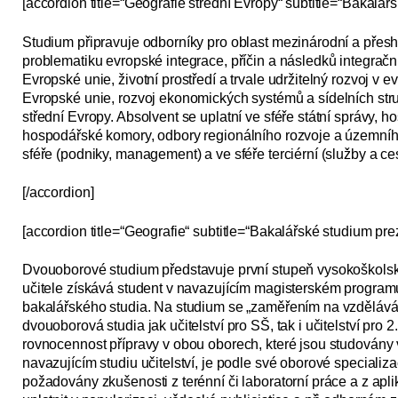
[accordion title=“Geografie střední Evropy“ subtitle=“Bakalář
Studium připravuje odborníky pro oblast mezinárodní a přes
problematiku evropské integrace, příčin a následků integrační
Evropské unie, životní prostředí a trvale udržitelný rozvoj v e
Evropské unie, rozvoj ekonomic­kých systémů a sídelních st
střední Evropy. Absolvent se uplatní ve sféře státní správy, 
hospodářské komory, odbory regionálního rozvoje a územního
sféře (podniky, management) a ve sféře terciérní (služby a ces
[/accordion]
[accordion title=“Geografie“ subtitle=“Bakalářské studium pr
Dvouoborové studium představuje první stupeň vysokoškolské
učitele získává student v navazujícím magisterském program
bakalářského studia. Na studium se „zaměřením na vzdělávání“
dvouoborová studia jak učitelství pro SŠ, tak i učitelství pro 
rovnocennost přípravy v obou oborech, které jsou studovány 
navazujícím studiu učitelství, je podle své oborové specializ
požadovány zkušenosti z terénní či laboratorní práce a z apl