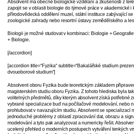
Absolvent má obecné biologické vzdělání a zkušenosti z terén
zapojit se v oblasti biologie do týmové práce v akademické i k
přírodovědecká oddělení muzeí, státní instituce zabývající se
zoologické zahrady nebo resortní ústavy zemědělského a le
Biologii je možné studovat v kombinaci: Biologie + Geografi
+ Biologie.
[/accordion]
[accordion title=“Fyzika“ subtitle=“Bakalářské studium preze
dvouoborové studium“]
Absolvent oboru Fyzika bude teoretickým základem připrave
magisterském studiu oboru Fyzika. Z tohoto hlediska byla t
volitelných předmětů, díky kterým absolvent získá potřebné zn
vybrané specializace buď na počítačové modelování, nebo na
prohlubovat v navazujícím studiu. Absolvent se specializac
jednoduché problémy z oblastí zpracování dat, obrazu a signá
modelování a tyto pak analyzovat a numericky řešit. Absolven
ucelený přehled o moderních postupech vytváření tenkých v