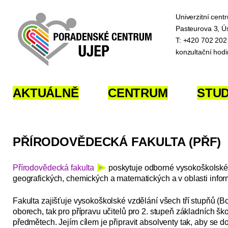
Univerzitní cen
Pasteurova 3, Ú
T: +420 702 202
konzultační hod
AKTUÁLNĚ
CENTRUM
STU
PŘÍRODOVĚDECKÁ FAKULTA (PŘF)
Přírodovědecká fakulta
poskytuje odborné vysokoškolské v
geografických, chemických a matematických a v oblasti infor
Fakulta zajišťuje vysokoškolské vzdělání všech tří stupňů (Bc
oborech, tak pro přípravu učitelů pro 2. stupeň základních šk
předmětech. Jejím cílem je připravit absolventy tak, aby se d