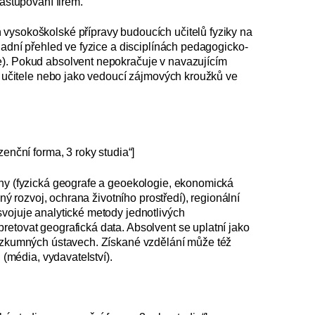
zastupování firem.
 vysokoškolské přípravy budoucích učitelů fyziky na
ladní přehled ve fyzice a disciplínách pedagogicko-
e). Pokud absolvent nepokračuje v navazujícím
nt učitele nebo jako vedoucí zájmových kroužků ve
zenční forma, 3 roky studia“]
íny (fyzická geografe a geoekologie, ekonomická
lný rozvoj, ochrana životního prostředí), regionální
svojuje analytické metody jednotlivých
retovat geografická data. Absolvent se uplatní jako
 výzkumných ústavech. Získané vzdělání může též
 (média, vydavatelství).