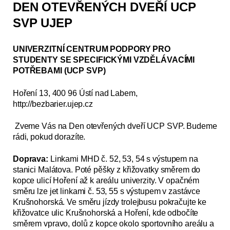
DEN OTEVŘENÝCH DVEŘÍ UCP
SVP UJEP
UNIVERZITNÍ CENTRUM PODPORY PRO
STUDENTY SE SPECIFICKÝMI VZDĚLÁVACÍMI
POTŘEBAMI (UCP SVP)
Hoření 13, 400 96 Ústí nad Labem,
http://bezbarier.ujep.cz
Zveme Vás na Den otevřených dveří UCP SVP. Budeme
rádi, pokud dorazíte.
Doprava:
Linkami MHD č. 52, 53, 54 s výstupem na
stanici Malátova. Poté pěšky z křižovatky směrem do
kopce ulicí Hoření až k areálu univerzity. V opačném
směru lze jet linkami č. 53, 55 s výstupem v zastávce
Krušnohorská. Ve směru jízdy trolejbusu pokračujte ke
křižovatce ulic Krušnohorská a Hoření, kde odbočíte
směrem vpravo, dolů z kopce okolo sportovního areálu a